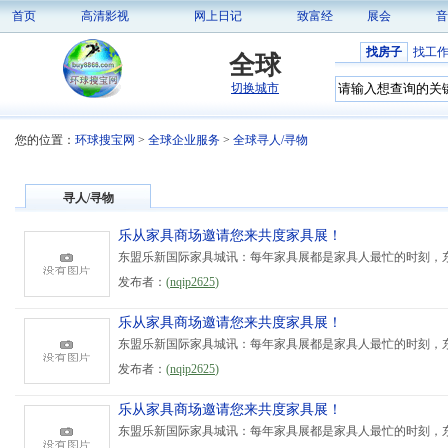
首页
高清影视
网上日记
致富经
展会
音
找房子
找工
全球
切换城市
您的位置：
环球搜宝网
>
全球企业服务
>
全球寻人/寻物
寻人/寻物
乐从家具商场邀请您来共度家具展！
东盟乐新国际家具城讯：每年家具展都是家具人最忙的时刻，东
发布者：
(
nqip2625
)
乐从家具商场邀请您来共度家具展！
东盟乐新国际家具城讯：每年家具展都是家具人最忙的时刻，东
发布者：
(
nqip2625
)
乐从家具商场邀请您来共度家具展！
东盟乐新国际家具城讯：每年家具展都是家具人最忙的时刻，东