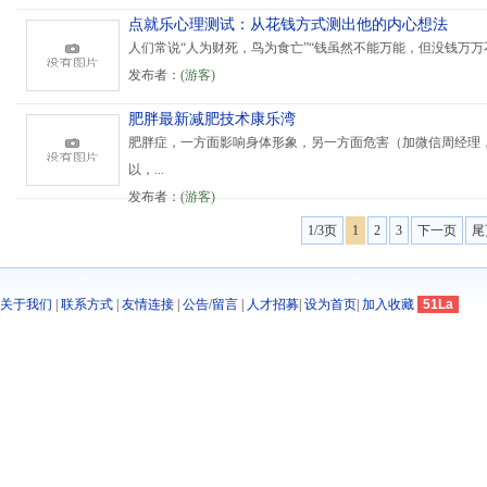
点就乐心理测试：从花钱方式测出他的内心想法
人们常说“人为财死，鸟为食亡”“钱虽然不能万能，但没钱万万不
发布者：
(游客)
肥胖最新减肥技术康乐湾
肥胖症，一方面影响身体形象，另一方面危害（加微信周经理，15
以，...
发布者：
(游客)
1/3页
1
2
3
下一页
尾
关于我们
|
联系方式
|
友情连接
|
公告/留言
|
人才招募
|
设为首页
|
加入收藏
51La