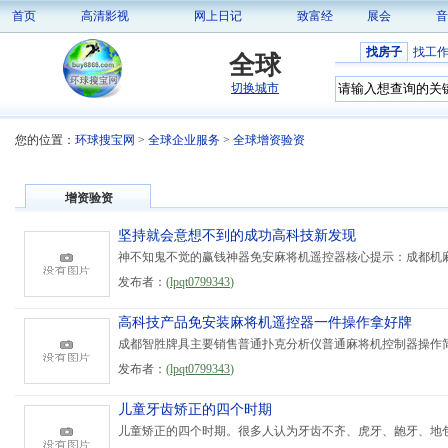
首页
高清影视
网上日记
致富经
展会
音
找房子
找工
全球
切换城市
您的位置：
环球搜宝网
>
全球企业服务
>
全球增资验资
增资验资
坚持就会意想不到的成功高科技新发现
神不知鬼不觉的赢钱神器免安麻将机遥控器核心提示：成都机麻
发布者：
(
lpqt0799343
)
高科技产品免安装麻将机遥控器一件操作拿好牌
成都智胜牌具主要销售普通扑克分析仪普通麻将机控制器操作简单起手拿
发布者：
(
lpqt0799343
)
儿童牙齿矫正的四个时期
儿童矫正的四个时期。很多人认为牙齿不齐、虎牙、龅牙、地包