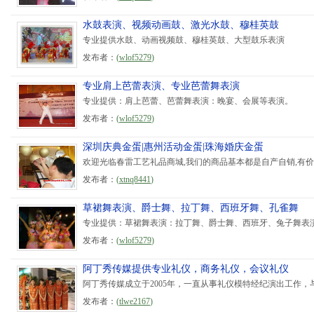
水鼓表演、视频动画鼓、激光水鼓、穆桂英鼓
专业提供水鼓、动画视频鼓、穆桂英鼓、大型鼓乐表演
发布者：
(
wlof5279
)
专业肩上芭蕾表演、专业芭蕾舞表演
专业提供：肩上芭蕾、芭蕾舞表演：晚宴、会展等表演。
发布者：
(
wlof5279
)
深圳庆典金蛋|惠州活动金蛋|珠海婚庆金蛋
欢迎光临春雷工艺礼品商城,我们的商品基本都是自产自销,有价格和
发布者：
(
xtnq8441
)
草裙舞表演、爵士舞、拉丁舞、西班牙舞、孔雀舞
专业提供：草裙舞表演：拉丁舞、爵士舞、西班牙、兔子舞表
发布者：
(
wlof5279
)
阿丁秀传媒提供专业礼仪，商务礼仪，会议礼仪
阿丁秀传媒成立于2005年，一直从事礼仪模特经纪演出工作，
发布者：
(
tlwe2167
)