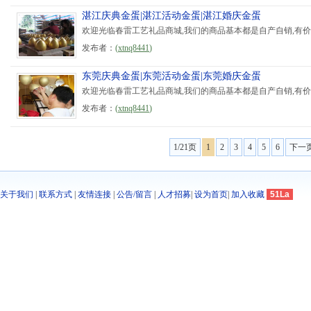
湛江庆典金蛋|湛江活动金蛋|湛江婚庆金蛋
欢迎光临春雷工艺礼品商城,我们的商品基本都是自产自销,有价格和
发布者：
(
xtnq8441
)
东莞庆典金蛋|东莞活动金蛋|东莞婚庆金蛋
欢迎光临春雷工艺礼品商城,我们的商品基本都是自产自销,有价格和
发布者：
(
xtnq8441
)
1/21页
1
2
3
4
5
6
下一
关于我们
|
联系方式
|
友情连接
|
公告/留言
|
人才招募
|
设为首页
|
加入收藏
51La