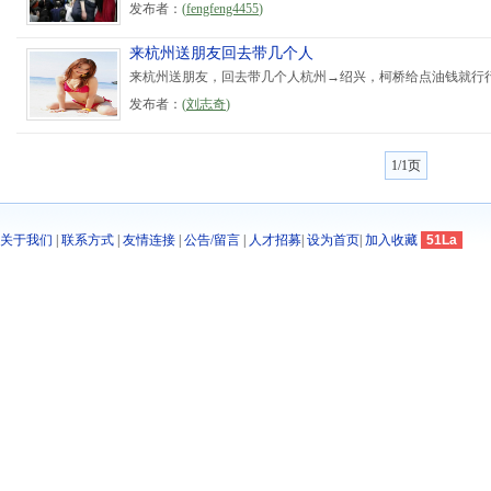
发布者：
(
fengfeng4455
)
来杭州送朋友回去带几个人
来杭州送朋友，回去带几个人杭州→绍兴，柯桥给点油钱就行行
发布者：
(
刘志奇
)
1/1页
关于我们
|
联系方式
|
友情连接
|
公告/留言
|
人才招募
|
设为首页
|
加入收藏
51La