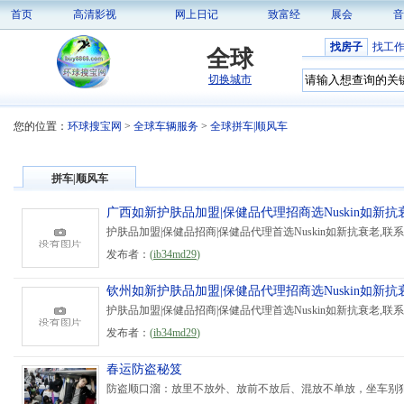
首页
高清影视
网上日记
致富经
展会
音
找房子
找工
全球
切换城市
您的位置：
环球搜宝网
>
全球车辆服务
>
全球拼车|顺风车
拼车|顺风车
广西如新护肤品加盟|保健品代理招商选Nuskin如新抗
护肤品加盟|保健品招商|保健品代理首选Nuskin如新抗衰老,联系微信/手
发布者：
(
ib34md29
)
钦州如新护肤品加盟|保健品代理招商选Nuskin如新抗
护肤品加盟|保健品招商|保健品代理首选Nuskin如新抗衰老,联系微信/手
发布者：
(
ib34md29
)
春运防盗秘笈
防盗顺口溜：放里不放外、放前不放后、混放不单放，坐车别犯困