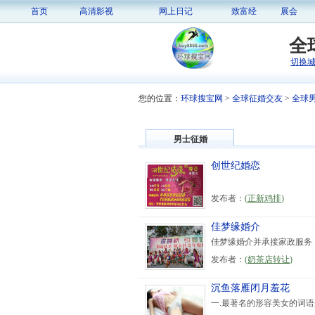
首页
高清影视
网上日记
致富经
展会
全
切换
您的位置：
环球搜宝网
>
全球征婚交友
>
全球
男士征婚
创世纪婚恋
发布者：
(
正新鸡排
)
佳梦缘婚介
佳梦缘婚介并承接家政服务
发布者：
(
奶茶店转让
)
沉鱼落雁闭月羞花
一.最著名的形容美女的词语