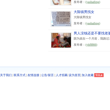
发布者：
(
yaohaifeng
)
大陈镇男找女
大陈镇男找女
发布者：
(
yaohaifeng
)
男人没钱还是不要找老
因为就在一个月前，我路过
发布者：
(
yhf8866
)
关于我们
|
联系方式
|
友情连接
|
公告/留言
|
人才招募
|
设为首页
|
加入收藏
51La