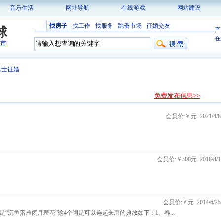
音乐生活
网址导航
在线游戏
网站建设
找房子
找工作
找服务
跳蚤市场
征婚交友
球
产
在
城市
男士征婚
免费发布信息>>
会员价:￥元 2021/4/8
会员价:￥500元 2018/8/1
会员价:￥元 2014/6/25
是“沉鱼落雁闭月羞花”这4个词是可以连起来用的典故如下：1、春...