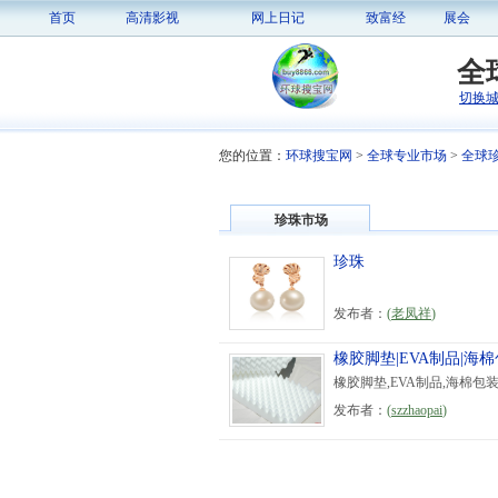
首页
高清影视
网上日记
致富经
展会
全
切换
您的位置：
环球搜宝网
>
全球专业市场
>
全球
珍珠市场
珍珠
发布者：
(
老凤祥
)
橡胶脚垫|EVA制品|海
橡胶脚垫,EVA制品,海棉包
发布者：
(
szzhaopai
)