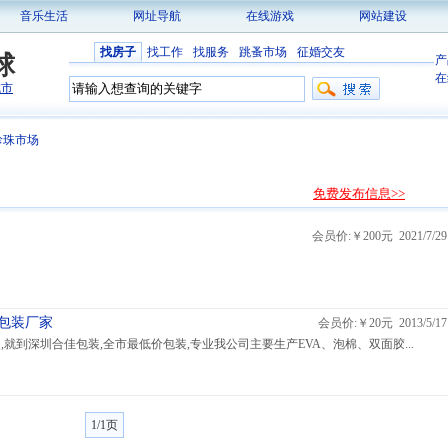
音乐生活
网址导航
在线游戏
网站建设
找房子
找工作
找服务
跳蚤市场
征婚交友
球
产
在
城市
珍珠市场
免费发布信息>>
会员价:￥200元 2021/7/29
棉包装厂家
会员价:￥20元 2013/5/17
装,就到深圳合佳包装,全市最低价包装,专业我公司主要生产EVA、泡棉、双面胶...
1/1页