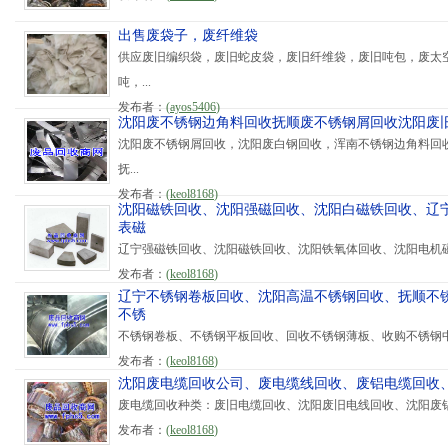
出售废袋子，废纤维袋
供应废旧编织袋，废旧蛇皮袋，废旧纤维袋，废旧吨包，废太空
吨，...
发布者：
(
ayos5406
)
沈阳废不锈钢边角料回收抚顺废不锈钢屑回收沈阳废
沈阳废不锈钢屑回收，沈阳废白钢回收，浑南不锈钢边角料回
抚...
发布者：
(
keol8168
)
沈阳磁铁回收、沈阳强磁回收、沈阳白磁铁回收、辽
表磁
辽宁强磁铁回收、沈阳磁铁回收、沈阳铁氧体回收、沈阳电机磁
发布者：
(
keol8168
)
辽宁不锈钢卷板回收、沈阳高温不锈钢回收、抚顺不
不锈
不锈钢卷板、不锈钢平板回收、回收不锈钢薄板、收购不锈钢中
发布者：
(
keol8168
)
沈阳废电缆回收公司、废电缆线回收、废铝电缆回收
废电缆回收种类：废旧电缆回收、沈阳废旧电线回收、沈阳废铝
发布者：
(
keol8168
)