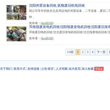
沈阳闲置设备回收,抚顺废旧机电回收
我公司常年回收东北及周边地区闲置设备，二手设备，废旧二
种...
发布者：
(
keol8168
)
浑南报废发电机回收沈阳报废发电机回收沈阳废旧发
浑南废旧电机回收/沈北废旧发电机组回收/沈北报废电机回收/沈北
发布者：
(
keol8168
)
1/4页
1
2
3
4
下一页
关于我们
|
联系方式
|
友情连接
|
公告/留言
|
人才招募
|
设为首页
|
加入收藏
51La