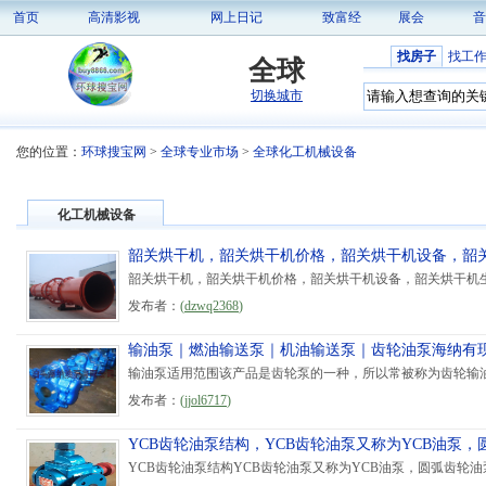
首页
高清影视
网上日记
致富经
展会
音
找房子
找工
全球
切换城市
您的位置：
环球搜宝网
>
全球专业市场
>
全球化工机械设备
化工机械设备
韶关烘干机，韶关烘干机价格，韶关烘干机设备，韶
韶关烘干机，韶关烘干机价格，韶关烘干机设备，韶关烘干机生产线手机：135
发布者：
(
dzwq2368
)
输油泵｜燃油输送泵｜机油输送泵｜齿轮油泵海纳有
输油泵适用范围该产品是齿轮泵的一种，所以常被称为齿轮输油
发布者：
(
jjol6717
)
YCB齿轮油泵结构，YCB齿轮油泵又称为YCB油泵，
YCB齿轮油泵结构YCB齿轮油泵又称为YCB油泵，圆弧齿轮