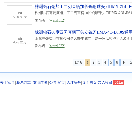
株洲钻石钢加工二刃直柄加长钨钢球头刀HMX-2BL-R6
株洲钻石高硬度钢加工二刃直柄加长钨钢球头刀HMX-2BL-R6
发布者：
(
werz1032
)
株洲钻石68度四刃直柄平头立铣刀HMX-4E-D1.0S通
上海淳钰实业有限公司是2009年成立，是一家以数控刀具及金
发布者：
(
werz1032
)
1/7页
1
2
3
4
5
6
下一
关于我们
|
联系方式
|
友情连接
|
公告/留言
|
人才招募
|
设为首页
|
加入收藏
51La