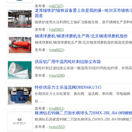
发布者：
(
cjdt7107
)
龙淮镍铁炉|镍铁设备爱上你是我的缘--哈尔滨市镍铁
国首
镍铁炉使用火法利用红土镍矿冶炼镍生铁，使不锈钢生产原料构
发布者：
(
yfaf5601
)
钢渣球磨机/钢渣球磨机生产商/北京钢渣球磨机报价
钢渣球磨机/钢渣球磨机生产商/北京钢渣球磨机报价挑选优质钢
发布者：
(
vgta0421
)
供应铝厂用中温丙纶针刺毡除尘布袋
丙纶针刺过滤毡除尘布袋一般选用3D或6D丙纶短纤维，并用高
发布者：
(
ynxr4290
)
特价供应力士乐溢流阀DBDS6K1/315
长期供应力士乐柱塞泵、换向阀、溢流阀、单向阀、等电磁阀
短，...
发布者：
(
vyzl9011
)
株洲钻石钨钢二刃加长柄球头刀HMX-2BL-R4.0钨钢
株洲钻石高硬度钨钢二刃加长柄球头刀HMX-2BL-R4.0钨钢
发布者：
(
werz1032
)