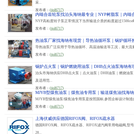
采...
发布者：
(
jjol6717
)
内啮合齿轮泵找泊头海纳最专业｜NYP树脂泵｜内啮
NYP高粘度转子泵正常情况下当所输送介质的粘度超过1500cs
发布者：
(
jjol6717
)
热油泵厂家找海纳有现货｜导热油循环泵｜锅炉循环
导热油泵广泛应用于导热油循环、高温油输送等工况，最大流量至3
发布者：
(
jjol6717
)
锅炉点火泵｜锅炉燃烧用油泵｜DHB点火油泵海纳有
泊头市海纳供应DHB点火泵｜点火油泵｜DHB油泵｜燃烧油泵
及适用范...
发布者：
(
jjol6717
)
MJYB型煤焦油泵｜煤焦油专用泵｜输送煤焦油找海纳
MJYB型煤焦油泵/煤焦油专用泵是按照国标,参照企标设计制造的
发布者：
(
jjol6717
)
上海伏威供应德国RIFOX阀、RIFOX疏水器
德国RIFOX阀、RIFOX疏水器、RIFOX滤汽阀常用电磁阀,型号齐全，
28...