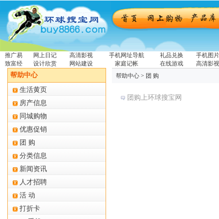
推广易
网上日记
高清影视
手机网址导航
礼品兑换
手机图
致富经
设计欣赏
网站建设
家庭记帐
在线游戏
高清影
帮助中心
帮助中心
> 团 购
生活黄页
团购上环球搜宝网
房产信息
同城购物
优惠促销
团 购
分类信息
新闻资讯
人才招聘
活 动
打折卡