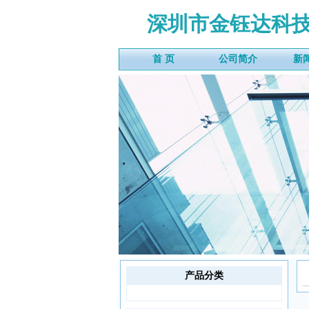
深圳市金钰达科技
首 页
公司简介
新
产品分类