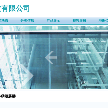
有限公司
闻动态
分类信息
产品展示
视频展播
地图
视频展播