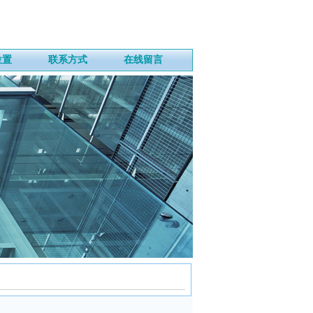
位置
联系方式
在线留言