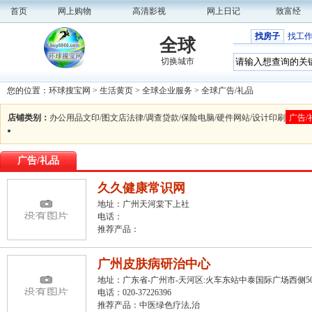
首页
网上购物
高清影视
网上日记
致富经
找房子
找工
全球
切换城市
您的位置：
环球搜宝网
>
生活黄页
>
全球企业服务
>
全球广告/礼品
店铺类别：
办公用品
文印/图文店
法律/调查
贷款/保险
电脑/硬件
网站/设计
印刷
广告/
广告/礼品
久久健康常识网
地址：广州天河棠下上社
电话：
推荐产品：
广州皮肤病研治中心
地址：广东省-广州市-天河区:火车东站中泰国际广场西侧
电话：020-37226396
推荐产品：
中医绿色疗法
,
治