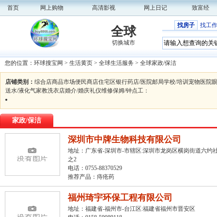
首页
网上购物
高清影视
网上日记
致富经
找房子
找工
全球
切换城市
您的位置：
环球搜宝网
>
生活黄页
>
全球生活服务
>
全球家政/保洁
店铺类别：
综合店
商品市场
便民商店
住宅区
银行
药店/医院
邮局
学校/培训
宠物医院
送水/液化气
家教
洗衣店
婚介/婚庆礼仪
维修
保姆/钟点工
：
家政/保洁
深圳市中牌生物科技有限公司
地址：广东省-深圳市-市辖区:深圳市龙岗区横岗街道六约社
之2
电话：0755-88370529
推荐产品：
痔疮药
福州琦宇环保工程有限公司
地址：福建省-福州市-台江区:福建省福州市晋安区