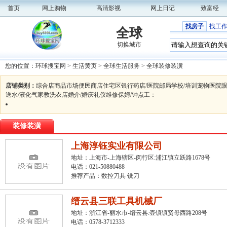
首页
网上购物
高清影视
网上日记
致富经
找房子
找工
全球
切换城市
您的位置：
环球搜宝网
>
生活黄页
>
全球生活服务
>
全球装修装潢
店铺类别：
综合店
商品市场
便民商店
住宅区
银行
药店/医院
邮局
学校/培训
宠物医院
送水/液化气
家教
洗衣店
婚介/婚庆礼仪
维修
保姆/钟点工
：
装修装潢
上海淳钰实业有限公司
地址：上海市-上海辖区-闵行区:浦江镇立跃路1678号
电话：021-50880488
推荐产品：
数控刀具 铣刀
缙云县三联工具机械厂
地址：浙江省-丽水市-缙云县:壶镇镇贤母西路208号
电话：0578-3712333