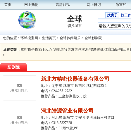
首页
网上购物
高清影视
网上日记
致富经
找房子
找工
全球
切换城市
您的位置：
环球搜宝网
>
生活黄页
>
全球休闲娱乐
>
全球影剧院
店铺类别：
咖啡馆
茶馆
酒吧
KTV/迪吧
美容美发美体
洗浴/按摩
健身/体育场所
书店/音
影剧院
新北方精密仪器设备有限公司
地址：辽宁省-沈阳市-铁西区:沈辽西路25-1
电话：024-25512782
推荐产品：
三坐标测量仪，投
河北皓源管业有限公司
地址：河北省-廊坊市-文安县:史各庄镇王村道口
电话：0316-5327628
推荐产品：
PE燃气管
,
PE