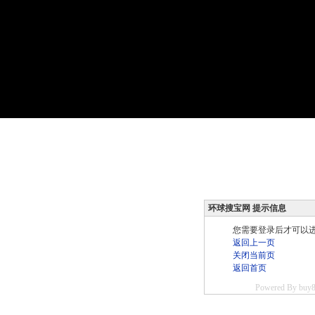
环球搜宝网 提示信息
您需要登录后才可以
返回上一页
关闭当前页
返回首页
Powered By buy8