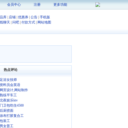
会员中心
注册
更多功能
品库
|
店铺
|
优惠券
|
公告
|
手机版
线聊天
|
问吧
|
付款方式
|
网站地图
热点评论
足浴女技师
资料员会英语
网页设计,网站制作
熟练平车工
北夜娱乐ktv
门卫包吃住4500
后厨捞面
涂布打胶复合工
包装工
男女普工