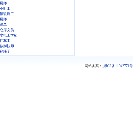
厨师
小时工
氩弧焊工
厨师
跟单
仓库文员
水电工学徒
挡车工
修脚技师
穿绳子
网站备案：
浙ICP备11042771号