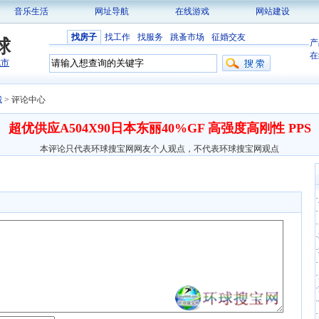
音乐生活
网址导航
在线游戏
网站建设
找房子
找工作
找服务
跳蚤市场
征婚交友
球
产
在
城市
城
> 评论中心
超优供应A504X90日本东丽40%GF 高强度高刚性 PPS
本评论只代表环球搜宝网网友个人观点，不代表环球搜宝网观点
·
·
·
·
·
·
·
·
·
·