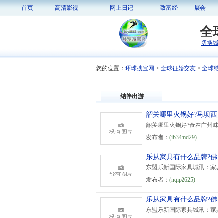
首页
高清影视
网上日记
致富经
展会
全
切换
您的位置：
环球搜宝网
>
全球征婚交友
>
全球
结伴出游
韶关哪里火锅好?马坝
韶关哪里火锅好?食在广州味
发布者：
(
ib34md29
)
乐从家具有什么品牌?
东盟乐新国际家具城讯：家具
发布者：
(
nqip2625
)
乐从家具有什么品牌?
东盟乐新国际家具城讯：家具