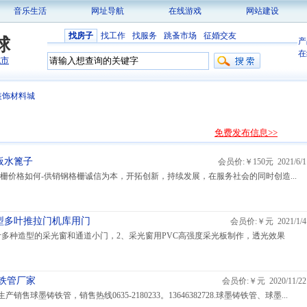
音乐生活
网址导航
在线游戏
网站建设
找房子
找工作
找服务
跳蚤市场
征婚交友
球
产
在
城市
装饰材料城
免费发布信息>>
板水篦子
会员价:￥150元 2021/6/1
栅价格如何-供销钢格栅诚信为本，开拓创新，持续发展，在服务社会的同时创造...
型多叶推拉门机库用门
会员价:￥元 2021/1/4
计多种造型的采光窗和通道小门，2、采光窗用PVC高强度采光板制作，透光效果
铁管厂家
会员价:￥元 2020/11/22
球墨铸铁管，销售热线0635-2180233。13646382728.球墨铸铁管、球墨...