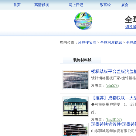
首页
高清影视
网上日记
致富经
展会
全
切换
您的位置：
环球搜宝网
>
全球房屋信息
>
全球
装饰材料城
楼梯踏板平台盖板沟盖
镀锌钢格栅板厂家-镀锌钢格
发布者：
(
cdn573
)
【推荐】成都快联—大
◆可根据用户需要：1、设
好。...
发布者：
(
jmvl8157
)
球墨铸铁管管件/球墨铸
山东聊城远华物资有限公司生产销售