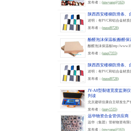
发布者：
(
mwyang@163
)
陕西西安楼梯防滑条、台
述明：有PVC和铝合金材质的
发布者：
(
mzod9728
)
酚醛泡沫保温板|酚醛保
酚醛泡沫保温板http://ww
发布者：
(
unqi7355
)
陕西西安楼梯防滑条、台
述明：有PVC和铝合金材质的
发布者：
(
mzod9728
)
JY-A8型裂缝宽度监
判读
北京建研佳康自主研发生产价格优
发布者：
(
imty1535
)
远华物资合金管供应商
远华（集团）管材物资有限
发布者：
(
mwyang@163
)