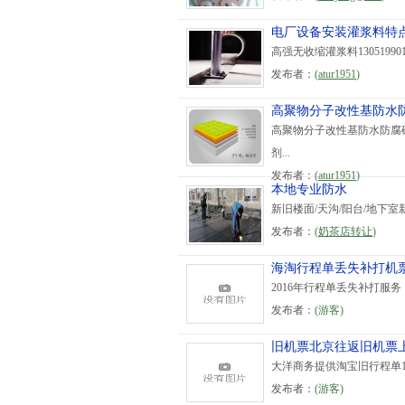
电厂设备安装灌浆料特
高强无收缩灌浆料130519
发布者：
(
atur1951
)
高聚物分子改性基防水
高聚物分子改性基防水防腐
剂...
发布者：
(
atur1951
)
本地专业防水
新旧楼面/天沟/阳台/地下
发布者：
(
奶茶店转让
)
海淘行程单丢失补打机
2016年行程单丢失补打服
发布者：
(游客)
旧机票北京往返旧机票
大洋商务提供淘宝旧行程单1
发布者：
(游客)