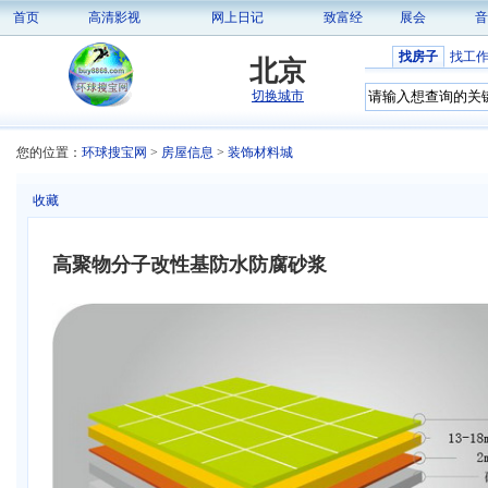
首页
高清影视
网上日记
致富经
展会
音
找房子
找工
北京
切换城市
您的位置：
环球搜宝网
>
房屋信息
>
装饰材料城
收藏
高聚物分子改性基防水防腐砂浆