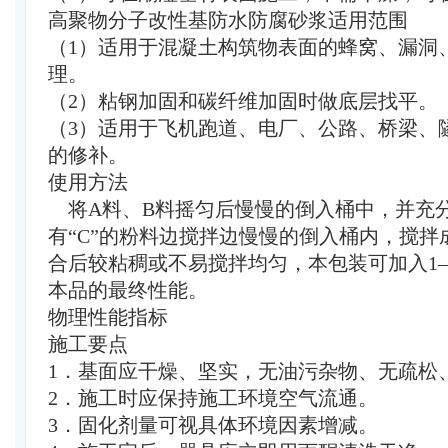
高聚物分子改性基防水防腐砂浆适用范围
（1）适用于混凝土构筑物表面的蜂窝、漏洞
理。
（2）粘钢加固和碳纤维加固时做底层找平。
（3）适用于飞机跑道、电厂、公路、桥梁、
的修补。
使用方法
将A料、B料摇匀后慢慢的倒入桶中，并充
有“C”的粉料边搅拌边慢慢的倒入桶内，搅
合后较粘稠或不易搅拌均匀，本包装可加入1—
本品的最终性能。
物理性能指标
施工要点
1．基面应干燥、坚实，无油污杂物、无疏松
2．施工时应保持施工环境空气流通。
3．固化剂量可视具体环境因素增减。