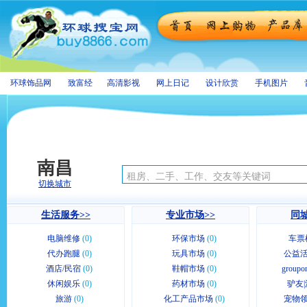
环球饰品网
致富经
高清影视
网上日记
设计欣赏
手机图片
南昌
切换城市
生活服务>>
专业市场>>
同城
电脑维修
(0)
环保市场
(0)
车票
代办跑腿
(0)
玩具市场
(0)
公益活
酒店/民宿
(0)
鞋帽市场
(0)
group
休闲娱乐
(0)
药材市场
(0)
驴友|
旅游
(0)
化工产品市场
(0)
宠物领