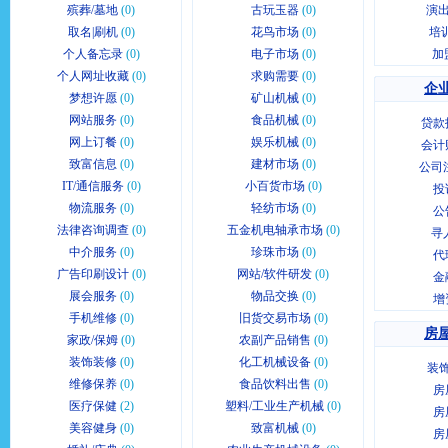
殡葬/墓地
(0)
古玩玉器
(0)
演出
取名|刷机
(0)
花鸟市场
(0)
培
个人备忘录
(0)
电子市场
(0)
加
个人网址收藏
(0)
求购需要
(0)
企业
梦想许愿
(0)
矿山机械
(0)
网站服务
(0)
食品机械
(0)
贷款
网上订餐
(0)
娱乐机械
(0)
会计
致富信息
(0)
建材市场
(0)
公司
IT/通信服务
(0)
小百货市场
(0)
投
物流服务
(0)
轻纺市场
(0)
公
法律咨询调查
(0)
五金机电轴承市场
(0)
寻
中介服务
(0)
珍珠市场
(0)
代
广告印刷设计
(0)
网站/软件研发
(0)
金
展会服务
(0)
物品交换
(0)
增
手机维修
(0)
旧货交易市场
(0)
房屋
家政/保姆
(0)
农副产品销售
(0)
装饰装修
(0)
化工机械设备
(0)
装
维修保养
(0)
食品饮料出售
(0)
房
医疗保健
(2)
塑料/工业生产机械
(0)
房
美容健身
(0)
致富机械
(0)
房