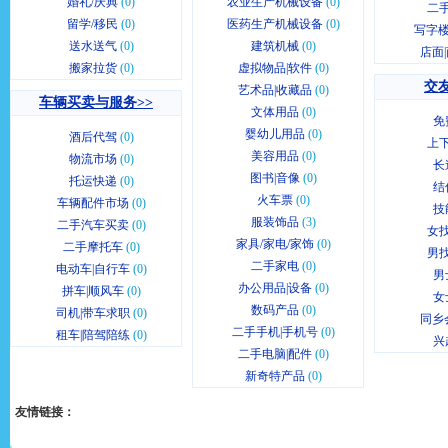
婚礼/庆典
(0)
农业生产机械设备
(0)
二
留学/移民
(0)
医药生产机械设备
(0)
写字楼
送水送气
(0)
建筑机械
(0)
店面
搬家拉货
(0)
虚拟物品|软件
(0)
交友
艺术品|收藏品
(0)
车辆买卖与服务>>
文体用品
(0)
免
婴幼儿用品
(0)
酒后代驾
(0)
上
美容用品
(0)
物流市场
(0)
长
图书|音像
(0)
托运快递
(0)
结
火车票
(0)
车辆配件市场
(0)
技
服装饰品
(3)
二手汽车买卖
(0)
女
家具/家电/家饰
(0)
二手摩托车
(0)
男
二手家电
(0)
电动车|自行车
(0)
男
办公用品|设备
(0)
拼车|顺风车
(0)
女
数码产品
(0)
司机|带车求职
(0)
同乡
二手手机|手机号
(0)
租车|陪驾陪练
(0)
兴
二手电脑|配件
(0)
新奇特产品
(0)
友情链接：