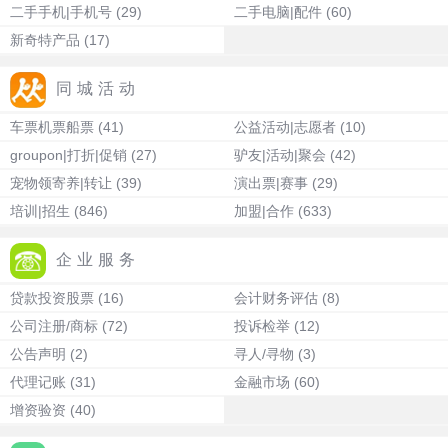
二手手机|手机号
(29)
二手电脑|配件
(60)
新奇特产品
(17)
同城活动
车票机票船票
(41)
公益活动|志愿者
(10)
groupon|打折|促销
(27)
驴友|活动|聚会
(42)
宠物领寄养|转让
(39)
演出票|赛事
(29)
培训|招生
(846)
加盟|合作
(633)
企业服务
贷款投资股票
(16)
会计财务评估
(8)
公司注册/商标
(72)
投诉检举
(12)
公告声明
(2)
寻人/寻物
(3)
代理记账
(31)
金融市场
(60)
增资验资
(40)