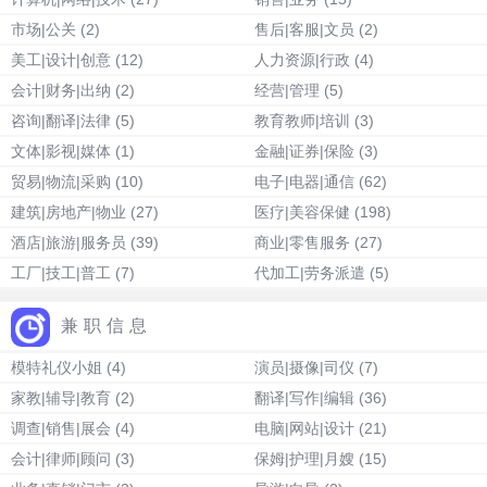
市场|公关
(2)
售后|客服|文员
(2)
美工|设计|创意
(12)
人力资源|行政
(4)
会计|财务|出纳
(2)
经营|管理
(5)
咨询|翻译|法律
(5)
教育教师|培训
(3)
文体|影视|媒体
(1)
金融|证券|保险
(3)
贸易|物流|采购
(10)
电子|电器|通信
(62)
建筑|房地产|物业
(27)
医疗|美容保健
(198)
酒店|旅游|服务员
(39)
商业|零售服务
(27)
工厂|技工|普工
(7)
代加工|劳务派遣
(5)
兼职信息
模特礼仪小姐
(4)
演员|摄像|司仪
(7)
家教|辅导|教育
(2)
翻译|写作|编辑
(36)
调查|销售|展会
(4)
电脑|网站|设计
(21)
会计|律师|顾问
(3)
保姆|护理|月嫂
(15)