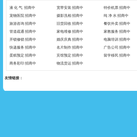
液 化 气: 招商中
宽带安装:招商中
特价机票:招商中
宠物医院:招商中
摄影洗相:招商中
纯 净 水:招商中
旅游咨询:招商中
旧货回收:招商中
餐饮外卖:招商中
管道疏通:招商中
家电维修:招商中
家教服务:招商中
开锁修锁:招商中
婚庆庆典:招商中
电脑培训:招商中
快递服务:招商中
名片制作:招商中
广告公司:招商中
蛋糕预定:招商中
宾馆预定:招商中
留学移民:招商中
商务彩印:招商中
物流货运:招商中
友情链接：