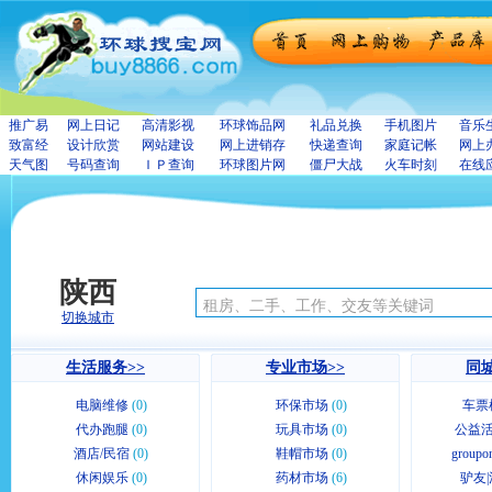
推广易
网上日记
高清影视
环球饰品网
礼品兑换
手机图片
音乐
致富经
设计欣赏
网站建设
网上进销存
快递查询
家庭记帐
网上
天气图
号码查询
ＩＰ查询
环球图片网
僵尸大战
火车时刻
在线
陕西
切换城市
生活服务>>
专业市场>>
同城
电脑维修
(0)
环保市场
(0)
车票
代办跑腿
(0)
玩具市场
(0)
公益活
酒店/民宿
(0)
鞋帽市场
(0)
group
休闲娱乐
(0)
药材市场
(6)
驴友|