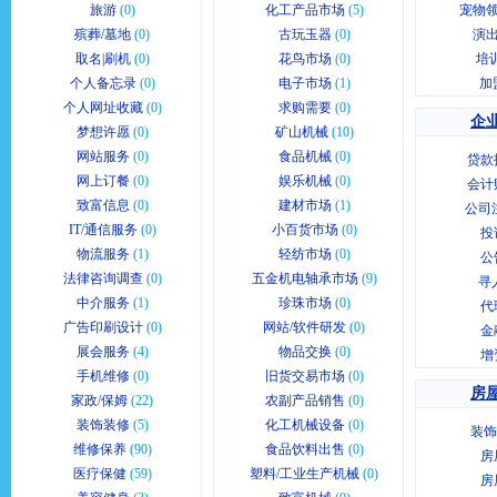
旅游
(0)
化工产品市场
(5)
宠物领
殡葬/墓地
(0)
古玩玉器
(0)
演出
取名|刷机
(0)
花鸟市场
(0)
培
个人备忘录
(0)
电子市场
(1)
加
个人网址收藏
(0)
求购需要
(0)
企业
梦想许愿
(0)
矿山机械
(10)
网站服务
(0)
食品机械
(0)
贷款
网上订餐
(0)
娱乐机械
(0)
会计
致富信息
(0)
建材市场
(1)
公司
IT/通信服务
(0)
小百货市场
(0)
投
物流服务
(1)
轻纺市场
(0)
公
法律咨询调查
(0)
五金机电轴承市场
(9)
寻
中介服务
(1)
珍珠市场
(0)
代
广告印刷设计
(0)
网站/软件研发
(0)
金
展会服务
(4)
物品交换
(0)
增
手机维修
(0)
旧货交易市场
(0)
房屋
家政/保姆
(22)
农副产品销售
(0)
装饰装修
(5)
化工机械设备
(0)
装饰
维修保养
(90)
食品饮料出售
(0)
房
医疗保健
(59)
塑料/工业生产机械
(0)
房