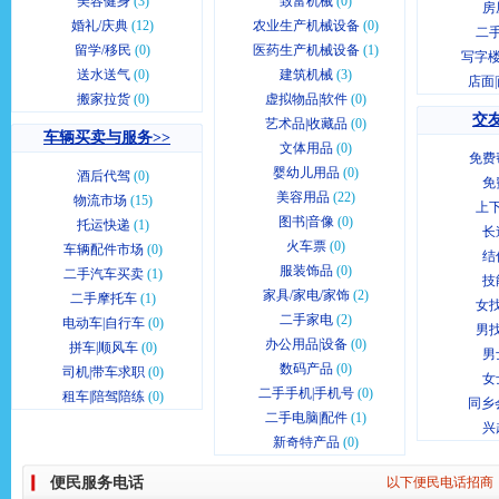
美容健身
(3)
致富机械
(0)
房
婚礼/庆典
(12)
农业生产机械设备
(0)
二
留学/移民
(0)
医药生产机械设备
(1)
写字楼
送水送气
(0)
建筑机械
(3)
店面
搬家拉货
(0)
虚拟物品|软件
(0)
交友
艺术品|收藏品
(0)
车辆买卖与服务>>
文体用品
(0)
免费
婴幼儿用品
(0)
酒后代驾
(0)
免
美容用品
(22)
物流市场
(15)
上
图书|音像
(0)
托运快递
(1)
长
火车票
(0)
车辆配件市场
(0)
结
服装饰品
(0)
二手汽车买卖
(1)
技
家具/家电/家饰
(2)
二手摩托车
(1)
女
二手家电
(2)
电动车|自行车
(0)
男
办公用品|设备
(0)
拼车|顺风车
(0)
男
数码产品
(0)
司机|带车求职
(0)
女
二手手机|手机号
(0)
租车|陪驾陪练
(0)
同乡
二手电脑|配件
(1)
兴
新奇特产品
(0)
便民服务电话
以下便民电话招商