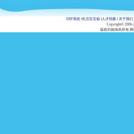
ERP系统
‖
生活百宝箱
‖
人才招募
‖
关于我们
Copyright© 2006-
版权归姚海风所有;网