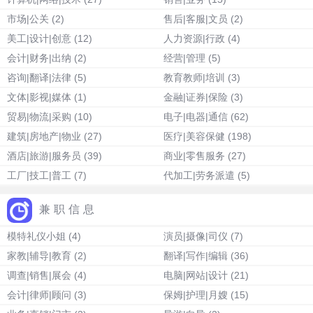
市场|公关
(2)
售后|客服|文员
(2)
美工|设计|创意
(12)
人力资源|行政
(4)
会计|财务|出纳
(2)
经营|管理
(5)
咨询|翻译|法律
(5)
教育教师|培训
(3)
文体|影视|媒体
(1)
金融|证券|保险
(3)
贸易|物流|采购
(10)
电子|电器|通信
(62)
建筑|房地产|物业
(27)
医疗|美容保健
(198)
酒店|旅游|服务员
(39)
商业|零售服务
(27)
工厂|技工|普工
(7)
代加工|劳务派遣
(5)
兼职信息
模特礼仪小姐
(4)
演员|摄像|司仪
(7)
家教|辅导|教育
(2)
翻译|写作|编辑
(36)
调查|销售|展会
(4)
电脑|网站|设计
(21)
会计|律师|顾问
(3)
保姆|护理|月嫂
(15)