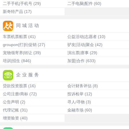
二手手机|手机号
(29)
二手电脑|配件
(60)
新奇特产品
(17)
同城活动
车票机票船票
(41)
公益活动|志愿者
(10)
groupon|打折|促销
(27)
驴友|活动|聚会
(42)
宠物领寄养|转让
(39)
演出票|赛事
(29)
培训|招生
(846)
加盟|合作
(633)
企业服务
贷款投资股票
(16)
会计财务评估
(8)
公司注册/商标
(72)
投诉检举
(12)
公告声明
(2)
寻人/寻物
(3)
代理记账
(31)
金融市场
(60)
增资验资
(40)