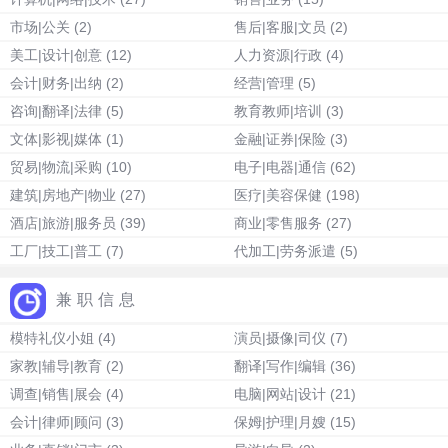
市场|公关
(2)
售后|客服|文员
(2)
美工|设计|创意
(12)
人力资源|行政
(4)
会计|财务|出纳
(2)
经营|管理
(5)
咨询|翻译|法律
(5)
教育教师|培训
(3)
文体|影视|媒体
(1)
金融|证券|保险
(3)
贸易|物流|采购
(10)
电子|电器|通信
(62)
建筑|房地产|物业
(27)
医疗|美容保健
(198)
酒店|旅游|服务员
(39)
商业|零售服务
(27)
工厂|技工|普工
(7)
代加工|劳务派遣
(5)
兼职信息
模特礼仪小姐
(4)
演员|摄像|司仪
(7)
家教|辅导|教育
(2)
翻译|写作|编辑
(36)
调查|销售|展会
(4)
电脑|网站|设计
(21)
会计|律师|顾问
(3)
保姆|护理|月嫂
(15)