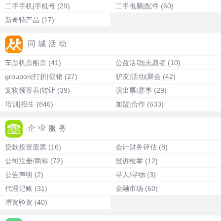
二手手机|手机号
(29)
二手电脑|配件
(60)
新奇特产品
(17)
同城活动
车票机票船票
(41)
公益活动|志愿者
(10)
groupon|打折|促销
(27)
驴友|活动|聚会
(42)
宠物领寄养|转让
(39)
演出票|赛事
(29)
培训|招生
(846)
加盟|合作
(633)
企业服务
贷款投资股票
(16)
会计财务评估
(8)
公司注册/商标
(72)
投诉检举
(12)
公告声明
(2)
寻人/寻物
(3)
代理记账
(31)
金融市场
(60)
增资验资
(40)