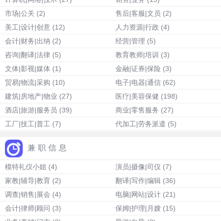
市场|公关
(2)
售后|客服|文员
(2)
美工|设计|创意
(12)
人力资源|行政
(4)
会计|财务|出纳
(2)
经营|管理
(5)
咨询|翻译|法律
(5)
教育教师|培训
(3)
文体|影视|媒体
(1)
金融|证券|保险
(3)
贸易|物流|采购
(10)
电子|电器|通信
(62)
建筑|房地产|物业
(27)
医疗|美容保健
(198)
酒店|旅游|服务员
(39)
商业|零售服务
(27)
工厂|技工|普工
(7)
代加工|劳务派遣
(5)
兼职信息
模特礼仪小姐
(4)
演员|摄像|司仪
(7)
家教|辅导|教育
(2)
翻译|写作|编辑
(36)
调查|销售|展会
(4)
电脑|网站|设计
(21)
会计|律师|顾问
(3)
保姆|护理|月嫂
(15)