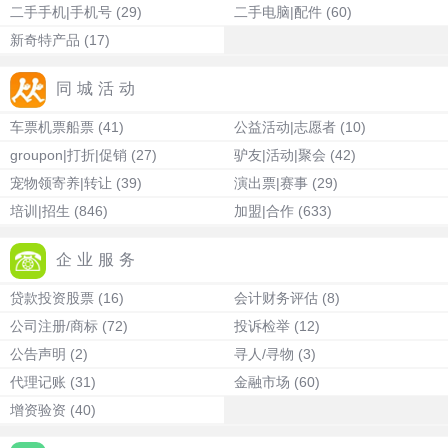
二手手机|手机号
(29)
二手电脑|配件
(60)
新奇特产品
(17)
同城活动
车票机票船票
(41)
公益活动|志愿者
(10)
groupon|打折|促销
(27)
驴友|活动|聚会
(42)
宠物领寄养|转让
(39)
演出票|赛事
(29)
培训|招生
(846)
加盟|合作
(633)
企业服务
贷款投资股票
(16)
会计财务评估
(8)
公司注册/商标
(72)
投诉检举
(12)
公告声明
(2)
寻人/寻物
(3)
代理记账
(31)
金融市场
(60)
增资验资
(40)