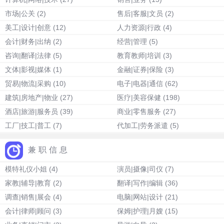
市场|公关
(2)
售后|客服|文员
(2)
美工|设计|创意
(12)
人力资源|行政
(4)
会计|财务|出纳
(2)
经营|管理
(5)
咨询|翻译|法律
(5)
教育教师|培训
(3)
文体|影视|媒体
(1)
金融|证券|保险
(3)
贸易|物流|采购
(10)
电子|电器|通信
(62)
建筑|房地产|物业
(27)
医疗|美容保健
(198)
酒店|旅游|服务员
(39)
商业|零售服务
(27)
工厂|技工|普工
(7)
代加工|劳务派遣
(5)
兼职信息
模特礼仪小姐
(4)
演员|摄像|司仪
(7)
家教|辅导|教育
(2)
翻译|写作|编辑
(36)
调查|销售|展会
(4)
电脑|网站|设计
(21)
会计|律师|顾问
(3)
保姆|护理|月嫂
(15)