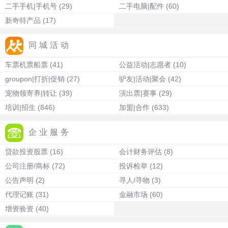
二手手机|手机号
(29)
二手电脑|配件
(60)
新奇特产品
(17)
同城活动
车票机票船票
(41)
公益活动|志愿者
(10)
groupon|打折|促销
(27)
驴友|活动|聚会
(42)
宠物领寄养|转让
(39)
演出票|赛事
(29)
培训|招生
(846)
加盟|合作
(633)
企业服务
贷款投资股票
(16)
会计财务评估
(8)
公司注册/商标
(72)
投诉检举
(12)
公告声明
(2)
寻人/寻物
(3)
代理记账
(31)
金融市场
(60)
增资验资
(40)