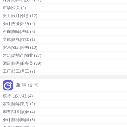
市场|公关
(2)
美工|设计|创意
(12)
会计|财务|出纳
(2)
咨询|翻译|法律
(5)
文体|影视|媒体
(1)
贸易|物流|采购
(10)
建筑|房地产|物业
(27)
酒店|旅游|服务员
(39)
工厂|技工|普工
(7)
兼职信息
模特礼仪小姐
(4)
家教|辅导|教育
(2)
调查|销售|展会
(4)
会计|律师|顾问
(3)