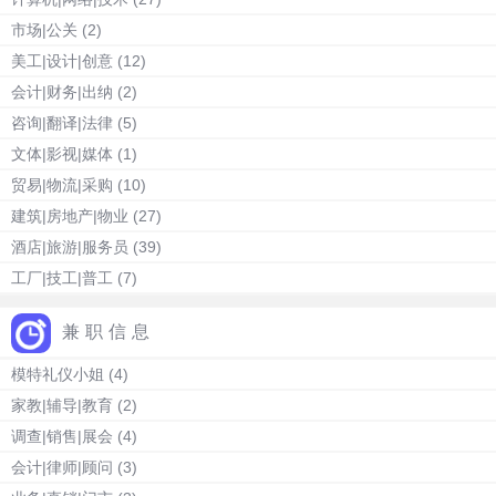
市场|公关
(2)
美工|设计|创意
(12)
会计|财务|出纳
(2)
咨询|翻译|法律
(5)
文体|影视|媒体
(1)
贸易|物流|采购
(10)
建筑|房地产|物业
(27)
酒店|旅游|服务员
(39)
工厂|技工|普工
(7)
兼职信息
模特礼仪小姐
(4)
家教|辅导|教育
(2)
调查|销售|展会
(4)
会计|律师|顾问
(3)