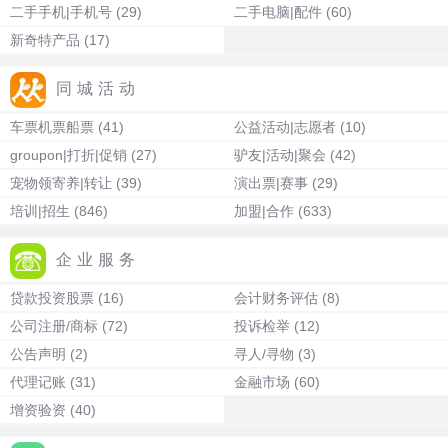
二手手机|手机号
(29)
二手电脑|配件
(60)
新奇特产品
(17)
同城活动
车票机票船票
(41)
公益活动|志愿者
(10)
groupon|打折|促销
(27)
驴友|活动|聚会
(42)
宠物领寄养|转让
(39)
演出票|赛事
(29)
培训|招生
(846)
加盟|合作
(633)
企业服务
贷款投资股票
(16)
会计财务评估
(8)
公司注册/商标
(72)
投诉检举
(12)
公告声明
(2)
寻人/寻物
(3)
代理记账
(31)
金融市场
(60)
增资验资
(40)