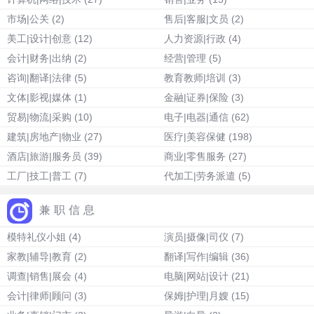
市场|公关
(2)
售后|客服|文员
(2)
美工|设计|创意
(12)
人力资源|行政
(4)
会计|财务|出纳
(2)
经营|管理
(5)
咨询|翻译|法律
(5)
教育教师|培训
(3)
文体|影视|媒体
(1)
金融|证券|保险
(3)
贸易|物流|采购
(10)
电子|电器|通信
(62)
建筑|房地产|物业
(27)
医疗|美容保健
(198)
酒店|旅游|服务员
(39)
商业|零售服务
(27)
工厂|技工|普工
(7)
代加工|劳务派遣
(5)
兼职信息
模特礼仪小姐
(4)
演员|摄像|司仪
(7)
家教|辅导|教育
(2)
翻译|写作|编辑
(36)
调查|销售|展会
(4)
电脑|网站|设计
(21)
会计|律师|顾问
(3)
保姆|护理|月嫂
(15)