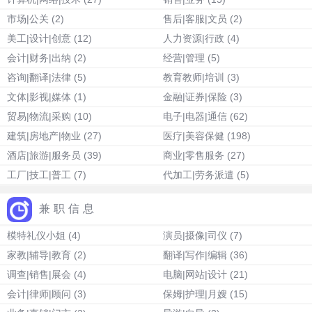
市场|公关
(2)
售后|客服|文员
(2)
美工|设计|创意
(12)
人力资源|行政
(4)
会计|财务|出纳
(2)
经营|管理
(5)
咨询|翻译|法律
(5)
教育教师|培训
(3)
文体|影视|媒体
(1)
金融|证券|保险
(3)
贸易|物流|采购
(10)
电子|电器|通信
(62)
建筑|房地产|物业
(27)
医疗|美容保健
(198)
酒店|旅游|服务员
(39)
商业|零售服务
(27)
工厂|技工|普工
(7)
代加工|劳务派遣
(5)
兼职信息
模特礼仪小姐
(4)
演员|摄像|司仪
(7)
家教|辅导|教育
(2)
翻译|写作|编辑
(36)
调查|销售|展会
(4)
电脑|网站|设计
(21)
会计|律师|顾问
(3)
保姆|护理|月嫂
(15)