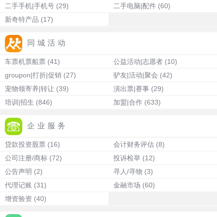
二手手机|手机号
(29)
二手电脑|配件
(60)
新奇特产品
(17)
同城活动
车票机票船票
(41)
公益活动|志愿者
(10)
groupon|打折|促销
(27)
驴友|活动|聚会
(42)
宠物领寄养|转让
(39)
演出票|赛事
(29)
培训|招生
(846)
加盟|合作
(633)
企业服务
贷款投资股票
(16)
会计财务评估
(8)
公司注册/商标
(72)
投诉检举
(12)
公告声明
(2)
寻人/寻物
(3)
代理记账
(31)
金融市场
(60)
增资验资
(40)