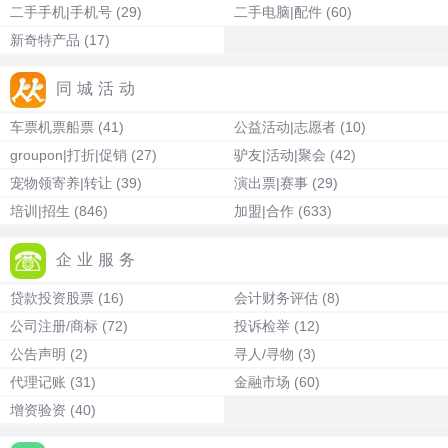
二手手机|手机号
(29)
二手电脑|配件
(60)
新奇特产品
(17)
同城活动
车票机票船票
(41)
公益活动|志愿者
(10)
groupon|打折|促销
(27)
驴友|活动|聚会
(42)
宠物领寄养|转让
(39)
演出票|赛事
(29)
培训|招生
(846)
加盟|合作
(633)
企业服务
贷款投资股票
(16)
会计财务评估
(8)
公司注册/商标
(72)
投诉检举
(12)
公告声明
(2)
寻人/寻物
(3)
代理记账
(31)
金融市场
(60)
增资验资
(40)