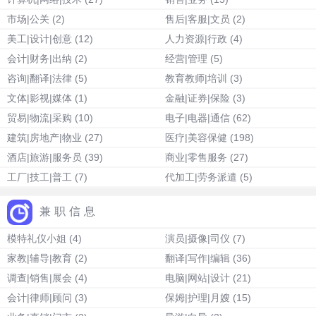
市场|公关
(2)
售后|客服|文员
(2)
美工|设计|创意
(12)
人力资源|行政
(4)
会计|财务|出纳
(2)
经营|管理
(5)
咨询|翻译|法律
(5)
教育教师|培训
(3)
文体|影视|媒体
(1)
金融|证券|保险
(3)
贸易|物流|采购
(10)
电子|电器|通信
(62)
建筑|房地产|物业
(27)
医疗|美容保健
(198)
酒店|旅游|服务员
(39)
商业|零售服务
(27)
工厂|技工|普工
(7)
代加工|劳务派遣
(5)
兼职信息
模特礼仪小姐
(4)
演员|摄像|司仪
(7)
家教|辅导|教育
(2)
翻译|写作|编辑
(36)
调查|销售|展会
(4)
电脑|网站|设计
(21)
会计|律师|顾问
(3)
保姆|护理|月嫂
(15)