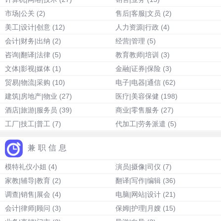
市场|公关
(2)
售后|客服|文员
(2)
美工|设计|创意
(12)
人力资源|行政
(4)
会计|财务|出纳
(2)
经营|管理
(5)
咨询|翻译|法律
(5)
教育教师|培训
(3)
文体|影视|媒体
(1)
金融|证券|保险
(3)
贸易|物流|采购
(10)
电子|电器|通信
(62)
建筑|房地产|物业
(27)
医疗|美容保健
(198)
酒店|旅游|服务员
(39)
商业|零售服务
(27)
工厂|技工|普工
(7)
代加工|劳务派遣
(5)
兼职信息
模特礼仪小姐
(4)
演员|摄像|司仪
(7)
家教|辅导|教育
(2)
翻译|写作|编辑
(36)
调查|销售|展会
(4)
电脑|网站|设计
(21)
会计|律师|顾问
(3)
保姆|护理|月嫂
(15)