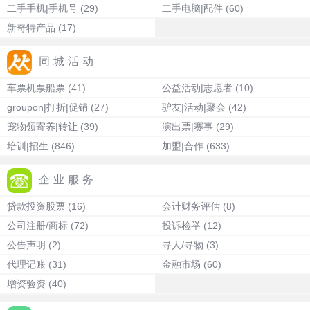
二手手机|手机号
(29)
二手电脑|配件
(60)
新奇特产品
(17)
同城活动
车票机票船票
(41)
公益活动|志愿者
(10)
groupon|打折|促销
(27)
驴友|活动|聚会
(42)
宠物领寄养|转让
(39)
演出票|赛事
(29)
培训|招生
(846)
加盟|合作
(633)
企业服务
贷款投资股票
(16)
会计财务评估
(8)
公司注册/商标
(72)
投诉检举
(12)
公告声明
(2)
寻人/寻物
(3)
代理记账
(31)
金融市场
(60)
增资验资
(40)