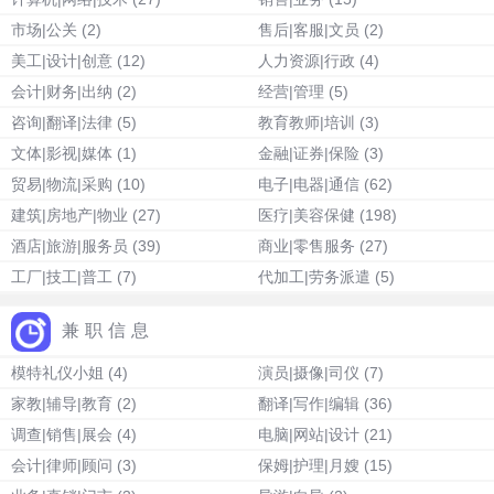
市场|公关
(2)
售后|客服|文员
(2)
美工|设计|创意
(12)
人力资源|行政
(4)
会计|财务|出纳
(2)
经营|管理
(5)
咨询|翻译|法律
(5)
教育教师|培训
(3)
文体|影视|媒体
(1)
金融|证券|保险
(3)
贸易|物流|采购
(10)
电子|电器|通信
(62)
建筑|房地产|物业
(27)
医疗|美容保健
(198)
酒店|旅游|服务员
(39)
商业|零售服务
(27)
工厂|技工|普工
(7)
代加工|劳务派遣
(5)
兼职信息
模特礼仪小姐
(4)
演员|摄像|司仪
(7)
家教|辅导|教育
(2)
翻译|写作|编辑
(36)
调查|销售|展会
(4)
电脑|网站|设计
(21)
会计|律师|顾问
(3)
保姆|护理|月嫂
(15)