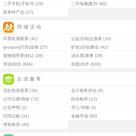
二手手机|手机号
(29)
二手电脑|配件
(60)
新奇特产品
(17)
同城活动
车票机票船票
(41)
公益活动|志愿者
(10)
groupon|打折|促销
(27)
驴友|活动|聚会
(42)
宠物领寄养|转让
(39)
演出票|赛事
(29)
培训|招生
(846)
加盟|合作
(633)
企业服务
贷款投资股票
(16)
会计财务评估
(8)
公司注册/商标
(72)
投诉检举
(12)
公告声明
(2)
寻人/寻物
(3)
代理记账
(31)
金融市场
(60)
增资验资
(40)