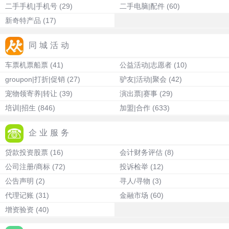
二手手机|手机号
(29)
二手电脑|配件
(60)
新奇特产品
(17)
同城活动
车票机票船票
(41)
公益活动|志愿者
(10)
groupon|打折|促销
(27)
驴友|活动|聚会
(42)
宠物领寄养|转让
(39)
演出票|赛事
(29)
培训|招生
(846)
加盟|合作
(633)
企业服务
贷款投资股票
(16)
会计财务评估
(8)
公司注册/商标
(72)
投诉检举
(12)
公告声明
(2)
寻人/寻物
(3)
代理记账
(31)
金融市场
(60)
增资验资
(40)