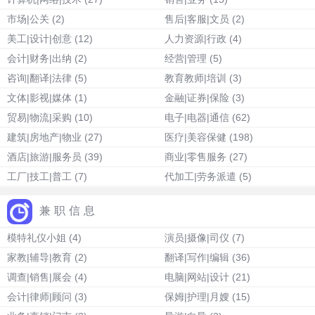
市场|公关
(2)
售后|客服|文员
(2)
美工|设计|创意
(12)
人力资源|行政
(4)
会计|财务|出纳
(2)
经营|管理
(5)
咨询|翻译|法律
(5)
教育教师|培训
(3)
文体|影视|媒体
(1)
金融|证券|保险
(3)
贸易|物流|采购
(10)
电子|电器|通信
(62)
建筑|房地产|物业
(27)
医疗|美容保健
(198)
酒店|旅游|服务员
(39)
商业|零售服务
(27)
工厂|技工|普工
(7)
代加工|劳务派遣
(5)
兼职信息
模特礼仪小姐
(4)
演员|摄像|司仪
(7)
家教|辅导|教育
(2)
翻译|写作|编辑
(36)
调查|销售|展会
(4)
电脑|网站|设计
(21)
会计|律师|顾问
(3)
保姆|护理|月嫂
(15)