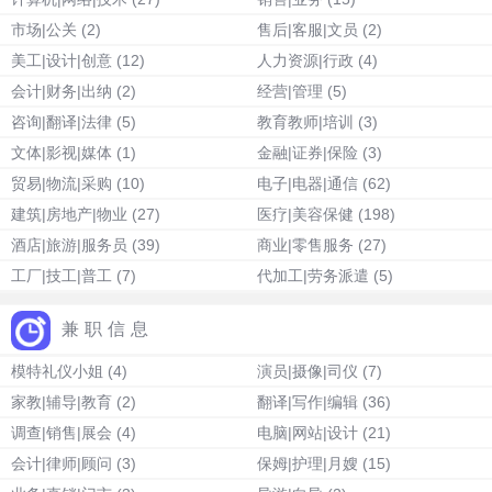
市场|公关
(2)
售后|客服|文员
(2)
美工|设计|创意
(12)
人力资源|行政
(4)
会计|财务|出纳
(2)
经营|管理
(5)
咨询|翻译|法律
(5)
教育教师|培训
(3)
文体|影视|媒体
(1)
金融|证券|保险
(3)
贸易|物流|采购
(10)
电子|电器|通信
(62)
建筑|房地产|物业
(27)
医疗|美容保健
(198)
酒店|旅游|服务员
(39)
商业|零售服务
(27)
工厂|技工|普工
(7)
代加工|劳务派遣
(5)
兼职信息
模特礼仪小姐
(4)
演员|摄像|司仪
(7)
家教|辅导|教育
(2)
翻译|写作|编辑
(36)
调查|销售|展会
(4)
电脑|网站|设计
(21)
会计|律师|顾问
(3)
保姆|护理|月嫂
(15)