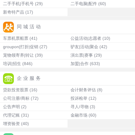
二手手机|手机号
(29)
二手电脑|配件
(60)
新奇特产品
(17)
同城活动
车票机票船票
(41)
公益活动|志愿者
(10)
groupon|打折|促销
(27)
驴友|活动|聚会
(42)
宠物领寄养|转让
(39)
演出票|赛事
(29)
培训|招生
(846)
加盟|合作
(633)
企业服务
贷款投资股票
(16)
会计财务评估
(8)
公司注册/商标
(72)
投诉检举
(12)
公告声明
(2)
寻人/寻物
(3)
代理记账
(31)
金融市场
(60)
增资验资
(40)