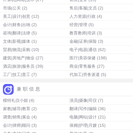
市场|公关
(2)
售后|客服|文员
(2)
美工|设计|创意
(12)
人力资源|行政
(4)
会计|财务|出纳
(2)
经营|管理
(5)
咨询|翻译|法律
(5)
教育教师|培训
(3)
文体|影视|媒体
(1)
金融|证券|保险
(3)
贸易|物流|采购
(10)
电子|电器|通信
(62)
建筑|房地产|物业
(27)
医疗|美容保健
(198)
酒店|旅游|服务员
(39)
商业|零售服务
(27)
工厂|技工|普工
(7)
代加工|劳务派遣
(5)
兼职信息
模特礼仪小姐
(4)
演员|摄像|司仪
(7)
家教|辅导|教育
(2)
翻译|写作|编辑
(36)
调查|销售|展会
(4)
电脑|网站|设计
(21)
会计|律师|顾问
(3)
保姆|护理|月嫂
(15)