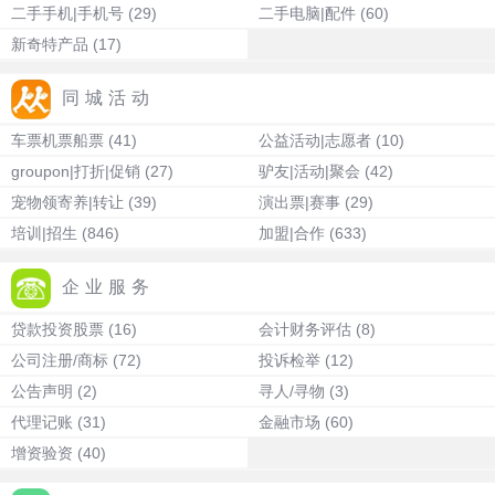
二手手机|手机号
(29)
二手电脑|配件
(60)
新奇特产品
(17)
同城活动
车票机票船票
(41)
公益活动|志愿者
(10)
groupon|打折|促销
(27)
驴友|活动|聚会
(42)
宠物领寄养|转让
(39)
演出票|赛事
(29)
培训|招生
(846)
加盟|合作
(633)
企业服务
贷款投资股票
(16)
会计财务评估
(8)
公司注册/商标
(72)
投诉检举
(12)
公告声明
(2)
寻人/寻物
(3)
代理记账
(31)
金融市场
(60)
增资验资
(40)