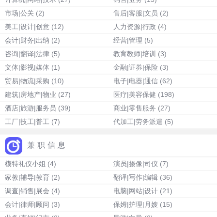
市场|公关
(2)
售后|客服|文员
(2)
美工|设计|创意
(12)
人力资源|行政
(4)
会计|财务|出纳
(2)
经营|管理
(5)
咨询|翻译|法律
(5)
教育教师|培训
(3)
文体|影视|媒体
(1)
金融|证券|保险
(3)
贸易|物流|采购
(10)
电子|电器|通信
(62)
建筑|房地产|物业
(27)
医疗|美容保健
(198)
酒店|旅游|服务员
(39)
商业|零售服务
(27)
工厂|技工|普工
(7)
代加工|劳务派遣
(5)
兼职信息
模特礼仪小姐
(4)
演员|摄像|司仪
(7)
家教|辅导|教育
(2)
翻译|写作|编辑
(36)
调查|销售|展会
(4)
电脑|网站|设计
(21)
会计|律师|顾问
(3)
保姆|护理|月嫂
(15)