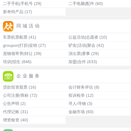
二手手机|手机号
(29)
二手电脑|配件
(60)
新奇特产品
(17)
同城活动
车票机票船票
(41)
公益活动|志愿者
(10)
groupon|打折|促销
(27)
驴友|活动|聚会
(42)
宠物领寄养|转让
(39)
演出票|赛事
(29)
培训|招生
(846)
加盟|合作
(633)
企业服务
贷款投资股票
(16)
会计财务评估
(8)
公司注册/商标
(72)
投诉检举
(12)
公告声明
(2)
寻人/寻物
(3)
代理记账
(31)
金融市场
(60)
增资验资
(40)