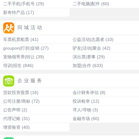
二手手机|手机号
(29)
二手电脑|配件
(60)
新奇特产品
(17)
同城活动
车票机票船票
(41)
公益活动|志愿者
(10)
groupon|打折|促销
(27)
驴友|活动|聚会
(42)
宠物领寄养|转让
(39)
演出票|赛事
(29)
培训|招生
(846)
加盟|合作
(633)
企业服务
贷款投资股票
(16)
会计财务评估
(8)
公司注册/商标
(72)
投诉检举
(12)
公告声明
(2)
寻人/寻物
(3)
代理记账
(31)
金融市场
(60)
增资验资
(40)