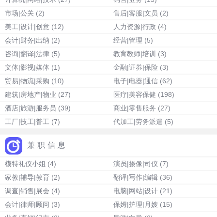
市场|公关
(2)
售后|客服|文员
(2)
美工|设计|创意
(12)
人力资源|行政
(4)
会计|财务|出纳
(2)
经营|管理
(5)
咨询|翻译|法律
(5)
教育教师|培训
(3)
文体|影视|媒体
(1)
金融|证券|保险
(3)
贸易|物流|采购
(10)
电子|电器|通信
(62)
建筑|房地产|物业
(27)
医疗|美容保健
(198)
酒店|旅游|服务员
(39)
商业|零售服务
(27)
工厂|技工|普工
(7)
代加工|劳务派遣
(5)
兼职信息
模特礼仪小姐
(4)
演员|摄像|司仪
(7)
家教|辅导|教育
(2)
翻译|写作|编辑
(36)
调查|销售|展会
(4)
电脑|网站|设计
(21)
会计|律师|顾问
(3)
保姆|护理|月嫂
(15)