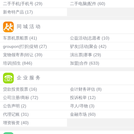
二手手机|手机号
(29)
二手电脑|配件
(60)
新奇特产品
(17)
同城活动
车票机票船票
(41)
公益活动|志愿者
(10)
groupon|打折|促销
(27)
驴友|活动|聚会
(42)
宠物领寄养|转让
(39)
演出票|赛事
(29)
培训|招生
(846)
加盟|合作
(633)
企业服务
贷款投资股票
(16)
会计财务评估
(8)
公司注册/商标
(72)
投诉检举
(12)
公告声明
(2)
寻人/寻物
(3)
代理记账
(31)
金融市场
(60)
增资验资
(40)