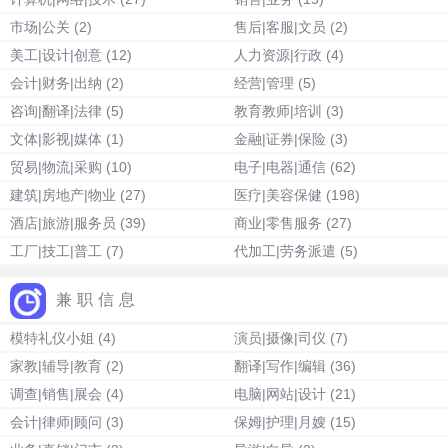
市场|公关
(2)
售后|客服|文员
(2)
美工|设计|创意
(12)
人力资源|行政
(4)
会计|财务|出纳
(2)
经营|管理
(5)
咨询|翻译|法律
(5)
教育教师|培训
(3)
文体|影视|媒体
(1)
金融|证券|保险
(3)
贸易|物流|采购
(10)
电子|电器|通信
(62)
建筑|房地产|物业
(27)
医疗|美容保健
(198)
酒店|旅游|服务员
(39)
商业|零售服务
(27)
工厂|技工|普工
(7)
代加工|劳务派遣
(5)
兼职信息
模特礼仪小姐
(4)
演员|摄像|司仪
(7)
家教|辅导|教育
(2)
翻译|写作|编辑
(36)
调查|销售|展会
(4)
电脑|网站|设计
(21)
会计|律师|顾问
(3)
保姆|护理|月嫂
(15)