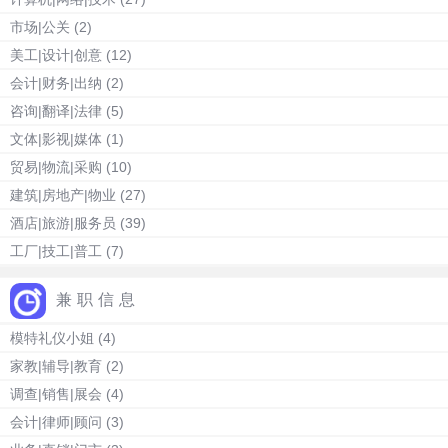
市场|公关
(2)
美工|设计|创意
(12)
会计|财务|出纳
(2)
咨询|翻译|法律
(5)
文体|影视|媒体
(1)
贸易|物流|采购
(10)
建筑|房地产|物业
(27)
酒店|旅游|服务员
(39)
工厂|技工|普工
(7)
兼职信息
模特礼仪小姐
(4)
家教|辅导|教育
(2)
调查|销售|展会
(4)
会计|律师|顾问
(3)