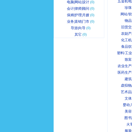
五金机电
电脑|网站|设计
(0)
珍珠
会计|律师|顾问
(0)
网站/
保姆|护理|月嫂
(0)
物品
业务|直销|门市
(0)
旧货交
导游|向导
(0)
农副产
其它
(0)
化工机
食品饮
塑料/工
致富
农业生产
医药生产
建筑
虚拟物
艺术品
文体
婴幼
美容
图书
火
服装