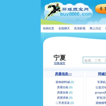
动画欣赏
在线聊天
高清影视
网上日记
宁夏
切换城市
房屋信息>>
同城
装饰材料城
(0)
车票机
房屋出租
(0)
公益活动
房屋合租
(0)
groupo
房屋求租
(0)
驴友|活
二手房买卖
(0)
宠物领寄