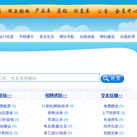
设计欣赏
手机图片
音乐生活
网址导航
在线游戏
网站建设
在线应用
活动>>
招聘求职>>
交友征婚>>
票船票
(0)
计算机|网络|技术
(0)
免费赠送
(0)
|志愿者
(0)
销售|业务
(0)
上下班拼车
(0)
n|打折|促销
(0)
市场|公关
(0)
长途拼车
(0)
动|聚会
(0)
售后|客服|文员
(0)
结伴出游
(0)
养|转让
(0)
美工|设计|创意
(0)
技能交换
(0)