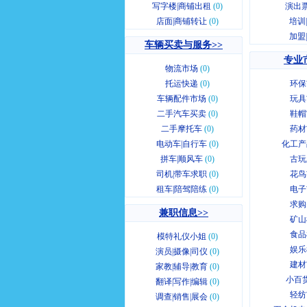
写字楼|商铺出租
(0)
演出票
店面|商铺转让
(0)
培训
加盟
车辆买卖与服务>>
专业
物流市场
(0)
托运快递
(0)
环保
车辆配件市场
(0)
玩具
二手汽车买卖
(0)
鞋帽
二手摩托车
(0)
药材
电动车|自行车
(0)
化工产
拼车|顺风车
(0)
古玩
司机|带车求职
(0)
花鸟
租车|陪驾陪练
(0)
电子
求购
兼职信息>>
矿山
食品
模特礼仪小姐
(0)
娱乐
演员|摄像|司仪
(0)
建材
家教|辅导|教育
(0)
小百
翻译|写作|编辑
(0)
轻纺
调查|销售|展会
(0)