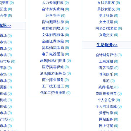
|赛事
(0)
人力资源|行政
(0)
女找男朋友
(0)
|招生
(0)
会计|财务|出纳
(0)
男找女朋友
(0)
|合作
(0)
经营|管理
(0)
男士征婚
(0)
咨询|翻译|法律
(0)
女士征婚
(0)
市场>>
教育教师|培训
(0)
同乡会|找老友
(0)
文体|影视|媒体
(0)
兴趣交友
(0)
市场
(0)
金融|证券|保险
(0)
市场
(0)
生活服务>>
贸易|物流|采购
(0)
市场
(0)
电子|电器|通信
(0)
市场
(0)
会计财务评估
(0)
建筑|房地产|物业
(0)
品市场
(0)
工商注册
(0)
医疗|美容保健
(0)
玉器
(0)
酒店/民宿
(0)
酒店|旅游|服务员
(0)
市场
(0)
休闲娱乐
(0)
商业|零售服务
(0)
市场
(0)
旅游
(0)
工厂|技工|普工
(0)
需要
(0)
殡葬/墓地
(0)
代加工|劳务派遣
(0)
机械
(0)
贷款投资股票
(0)
机械
(0)
个人备忘录
(0)
机械
(0)
个人网址收藏
(0)
市场
(0)
梦想许愿
(0)
货市场
(0)
网站服务
(0)
市场
(0)
网上订餐
(0)