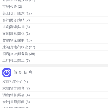
市场|公关
(2)
美工|设计|创意
(12)
会计|财务|出纳
(2)
咨询|翻译|法律
(5)
文体|影视|媒体
(1)
贸易|物流|采购
(10)
建筑|房地产|物业
(27)
酒店|旅游|服务员
(39)
工厂|技工|普工
(7)
兼职信息
模特礼仪小姐
(4)
家教|辅导|教育
(2)
调查|销售|展会
(4)
会计|律师|顾问
(3)