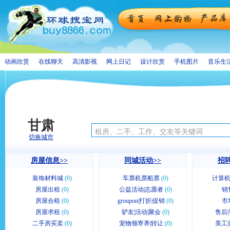
动画欣赏
在线聊天
高清影视
网上日记
设计欣赏
手机图片
音乐生
甘肃
切换城市
房屋信息>>
同城活动>>
招聘
装饰材料城
(0)
车票机票船票
(0)
计算机
房屋出租
(0)
公益活动|志愿者
(0)
销
房屋合租
(0)
groupon|打折|促销
(0)
市
房屋求租
(0)
驴友|活动|聚会
(0)
售后|
二手房买卖
(0)
宠物领寄养|转让
(0)
美工|