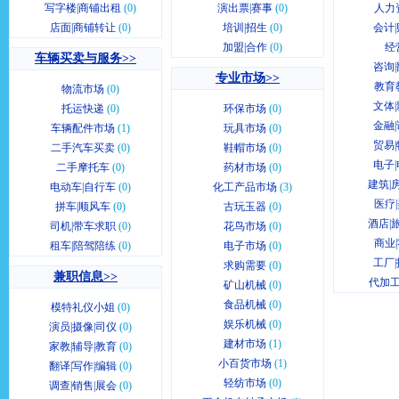
写字楼|商铺出租
(0)
演出票|赛事
(0)
人力
店面|商铺转让
(0)
培训|招生
(0)
会计|
加盟|合作
(0)
经
车辆买卖与服务>>
咨询|
专业市场>>
教育
物流市场
(0)
文体|
托运快递
(0)
环保市场
(0)
金融|
车辆配件市场
(1)
玩具市场
(0)
贸易|
二手汽车买卖
(0)
鞋帽市场
(0)
电子|
二手摩托车
(0)
药材市场
(0)
建筑|
电动车|自行车
(0)
化工产品市场
(3)
医疗
拼车|顺风车
(0)
古玩玉器
(0)
酒店|
司机|带车求职
(0)
花鸟市场
(0)
商业
租车|陪驾陪练
(0)
电子市场
(0)
工厂|
求购需要
(0)
兼职信息>>
代加工
矿山机械
(0)
食品机械
(0)
模特礼仪小姐
(0)
娱乐机械
(0)
演员|摄像|司仪
(0)
建材市场
(1)
家教|辅导|教育
(0)
小百货市场
(1)
翻译|写作|编辑
(0)
轻纺市场
(0)
调查|销售|展会
(0)