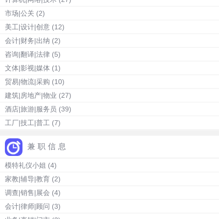
市场|公关
(2)
美工|设计|创意
(12)
会计|财务|出纳
(2)
咨询|翻译|法律
(5)
文体|影视|媒体
(1)
贸易|物流|采购
(10)
建筑|房地产|物业
(27)
酒店|旅游|服务员
(39)
工厂|技工|普工
(7)
兼职信息
模特礼仪小姐
(4)
家教|辅导|教育
(2)
调查|销售|展会
(4)
会计|律师|顾问
(3)