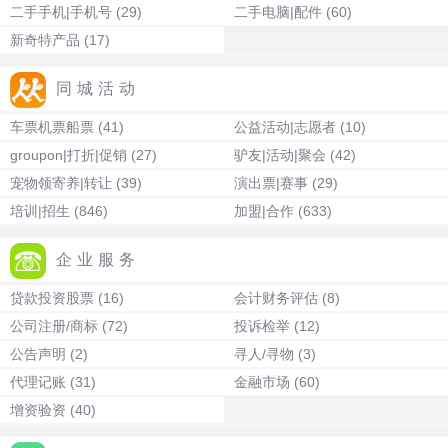
二手手机|手机号
(29)
二手电脑|配件
(60)
新奇特产品
(17)
同城活动
车票机票船票
(41)
公益活动|志愿者
(10)
groupon|打折|促销
(27)
驴友|活动|聚会
(42)
宠物领寄养|转让
(39)
演出票|赛事
(29)
培训|招生
(846)
加盟|合作
(633)
企业服务
贷款投资股票
(16)
会计财务评估
(8)
公司注册/商标
(72)
投诉检举
(12)
公告声明
(2)
寻人/寻物
(3)
代理记账
(31)
金融市场
(60)
增资验资
(40)