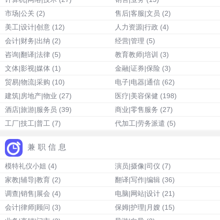
市场|公关
(2)
售后|客服|文员
(2)
美工|设计|创意
(12)
人力资源|行政
(4)
会计|财务|出纳
(2)
经营|管理
(5)
咨询|翻译|法律
(5)
教育教师|培训
(3)
文体|影视|媒体
(1)
金融|证券|保险
(3)
贸易|物流|采购
(10)
电子|电器|通信
(62)
建筑|房地产|物业
(27)
医疗|美容保健
(198)
酒店|旅游|服务员
(39)
商业|零售服务
(27)
工厂|技工|普工
(7)
代加工|劳务派遣
(5)
兼职信息
模特礼仪小姐
(4)
演员|摄像|司仪
(7)
家教|辅导|教育
(2)
翻译|写作|编辑
(36)
调查|销售|展会
(4)
电脑|网站|设计
(21)
会计|律师|顾问
(3)
保姆|护理|月嫂
(15)