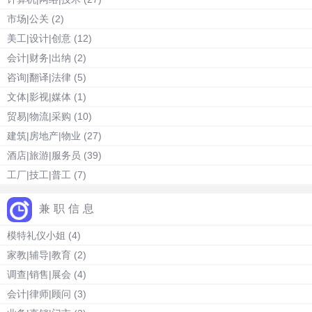
市场|公关
(2)
美工|设计|创意
(12)
会计|财务|出纳
(2)
咨询|翻译|法律
(5)
文体|影视|媒体
(1)
贸易|物流|采购
(10)
建筑|房地产|物业
(27)
酒店|旅游|服务员
(39)
工厂|技工|普工
(7)
兼职信息
模特礼仪小姐
(4)
家教|辅导|教育
(2)
调查|销售|展会
(4)
会计|律师|顾问
(3)