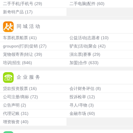
二手手机|手机号
(29)
二手电脑|配件
(60)
新奇特产品
(17)
同城活动
车票机票船票
(41)
公益活动|志愿者
(10)
groupon|打折|促销
(27)
驴友|活动|聚会
(42)
宠物领寄养|转让
(39)
演出票|赛事
(29)
培训|招生
(846)
加盟|合作
(633)
企业服务
贷款投资股票
(16)
会计财务评估
(8)
公司注册/商标
(72)
投诉检举
(12)
公告声明
(2)
寻人/寻物
(3)
代理记账
(31)
金融市场
(60)
增资验资
(40)