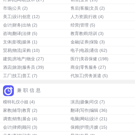
市场|公关
(2)
售后|客服|文员
(2)
美工|设计|创意
(12)
人力资源|行政
(4)
会计|财务|出纳
(2)
经营|管理
(5)
咨询|翻译|法律
(5)
教育教师|培训
(3)
文体|影视|媒体
(1)
金融|证券|保险
(3)
贸易|物流|采购
(10)
电子|电器|通信
(62)
建筑|房地产|物业
(27)
医疗|美容保健
(198)
酒店|旅游|服务员
(39)
商业|零售服务
(27)
工厂|技工|普工
(7)
代加工|劳务派遣
(5)
兼职信息
模特礼仪小姐
(4)
演员|摄像|司仪
(7)
家教|辅导|教育
(2)
翻译|写作|编辑
(36)
调查|销售|展会
(4)
电脑|网站|设计
(21)
会计|律师|顾问
(3)
保姆|护理|月嫂
(15)