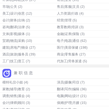
市场|公关
(2)
售后|客服|文员
(2)
美工|设计|创意
(12)
人力资源|行政
(4)
会计|财务|出纳
(2)
经营|管理
(5)
咨询|翻译|法律
(5)
教育教师|培训
(3)
文体|影视|媒体
(1)
金融|证券|保险
(3)
贸易|物流|采购
(10)
电子|电器|通信
(62)
建筑|房地产|物业
(27)
医疗|美容保健
(198)
酒店|旅游|服务员
(39)
商业|零售服务
(27)
工厂|技工|普工
(7)
代加工|劳务派遣
(5)
兼职信息
模特礼仪小姐
(4)
演员|摄像|司仪
(7)
家教|辅导|教育
(2)
翻译|写作|编辑
(36)
调查|销售|展会
(4)
电脑|网站|设计
(21)
会计|律师|顾问
(3)
保姆|护理|月嫂
(15)