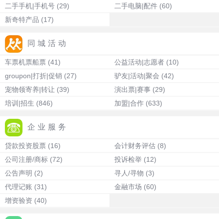
二手手机|手机号
(29)
二手电脑|配件
(60)
新奇特产品
(17)
同城活动
车票机票船票
(41)
公益活动|志愿者
(10)
groupon|打折|促销
(27)
驴友|活动|聚会
(42)
宠物领寄养|转让
(39)
演出票|赛事
(29)
培训|招生
(846)
加盟|合作
(633)
企业服务
贷款投资股票
(16)
会计财务评估
(8)
公司注册/商标
(72)
投诉检举
(12)
公告声明
(2)
寻人/寻物
(3)
代理记账
(31)
金融市场
(60)
增资验资
(40)