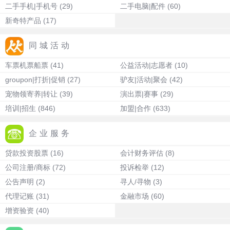
二手手机|手机号
(29)
二手电脑|配件
(60)
新奇特产品
(17)
同城活动
车票机票船票
(41)
公益活动|志愿者
(10)
groupon|打折|促销
(27)
驴友|活动|聚会
(42)
宠物领寄养|转让
(39)
演出票|赛事
(29)
培训|招生
(846)
加盟|合作
(633)
企业服务
贷款投资股票
(16)
会计财务评估
(8)
公司注册/商标
(72)
投诉检举
(12)
公告声明
(2)
寻人/寻物
(3)
代理记账
(31)
金融市场
(60)
增资验资
(40)