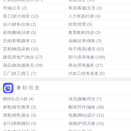
市场|公关
(2)
售后|客服|文员
(2)
美工|设计|创意
(12)
人力资源|行政
(4)
会计|财务|出纳
(2)
经营|管理
(5)
咨询|翻译|法律
(5)
教育教师|培训
(3)
文体|影视|媒体
(1)
金融|证券|保险
(3)
贸易|物流|采购
(10)
电子|电器|通信
(62)
建筑|房地产|物业
(27)
医疗|美容保健
(198)
酒店|旅游|服务员
(39)
商业|零售服务
(27)
工厂|技工|普工
(7)
代加工|劳务派遣
(5)
兼职信息
模特礼仪小姐
(4)
演员|摄像|司仪
(7)
家教|辅导|教育
(2)
翻译|写作|编辑
(36)
调查|销售|展会
(4)
电脑|网站|设计
(21)
会计|律师|顾问
(3)
保姆|护理|月嫂
(15)