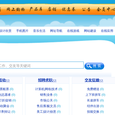
设计欣赏
手机图片
音乐生活
网址导航
在线游戏
网站建设
在线应用
活动>>
招聘求职>>
交友征婚>>
票船票
(0)
计算机|网络|技术
(0)
免费赠送
(0)
|志愿者
(0)
销售|业务
(0)
上下班拼车
(0)
n|打折|促销
(0)
市场|公关
(0)
长途拼车
(0)
动|聚会
(0)
售后|客服|文员
(0)
结伴出游
(0)
养|转让
(0)
美工|设计|创意
(0)
技能交换
(0)