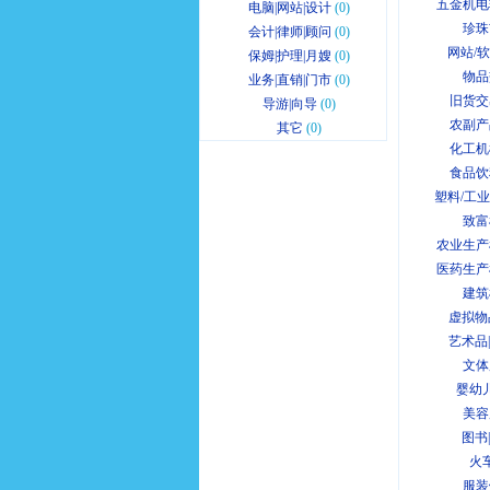
五金机电
电脑|网站|设计
(0)
珍珠
会计|律师|顾问
(0)
网站/
保姆|护理|月嫂
(0)
物品
业务|直销|门市
(0)
旧货交
导游|向导
(0)
农副产
其它
(0)
化工机
食品饮
塑料/工
致富
农业生产
医药生产
建筑
虚拟物
艺术品
文体
婴幼
美容
图书
火
服装