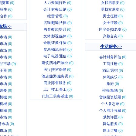
|赛事
(0)
人力资源|行政
(0)
女找男朋友
(0)
|招生
(0)
会计|财务|出纳
(0)
男找女朋友
(0)
|合作
(0)
经营|管理
(0)
男士征婚
(0)
咨询|翻译|法律
(0)
女士征婚
(0)
市场>>
教育教师|培训
(0)
同乡会|找老友
(0)
文体|影视|媒体
(0)
兴趣交友
(0)
市场
(0)
金融|证券|保险
(0)
市场
(0)
生活服务>>
贸易|物流|采购
(0)
市场
(0)
电子|电器|通信
(0)
市场
(0)
会计财务评估
(0)
建筑|房地产|物业
(0)
品市场
(0)
工商注册
(0)
医疗|美容保健
(0)
玉器
(0)
酒店/民宿
(0)
酒店|旅游|服务员
(0)
市场
(0)
休闲娱乐
(0)
商业|零售服务
(0)
市场
(0)
旅游
(0)
工厂|技工|普工
(0)
需要
(0)
殡葬/墓地
(0)
代加工|劳务派遣
(0)
机械
(0)
贷款投资股票
(0)
机械
(0)
个人备忘录
(0)
机械
(0)
个人网址收藏
(0)
市场
(0)
梦想许愿
(0)
货市场
(0)
网站服务
(0)
市场
(0)
网上订餐
(0)