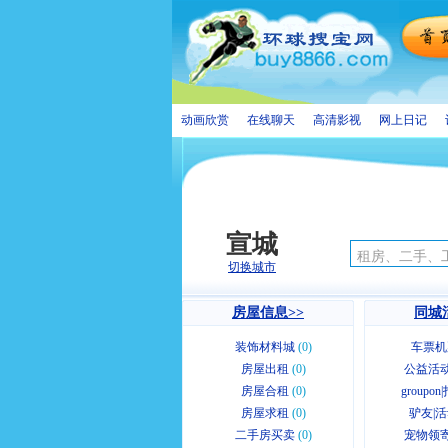
动画欣赏
在线聊天
高清影视
网上日记
宣城
切换城市
房屋信息>>
同城
装饰材料城
(0)
车票机
房屋出租
(0)
公益活动
房屋合租
(0)
groupo
房屋求租
(0)
驴友|活
二手房买卖
(0)
宠物领寄