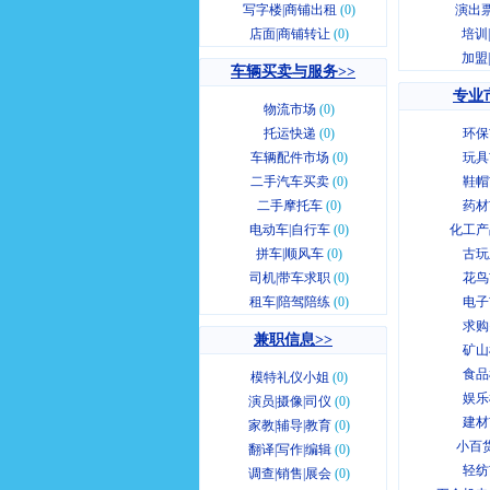
写字楼|商铺出租
(0)
演出票
店面|商铺转让
(0)
培训
加盟
车辆买卖与服务>>
专业
物流市场
(0)
托运快递
(0)
环保
车辆配件市场
(0)
玩具
二手汽车买卖
(0)
鞋帽
二手摩托车
(0)
药材
电动车|自行车
(0)
化工产
拼车|顺风车
(0)
古玩
司机|带车求职
(0)
花鸟
租车|陪驾陪练
(0)
电子
求购
兼职信息>>
矿山
食品
模特礼仪小姐
(0)
娱乐
演员|摄像|司仪
(0)
建材
家教|辅导|教育
(0)
小百
翻译|写作|编辑
(0)
轻纺
调查|销售|展会
(0)